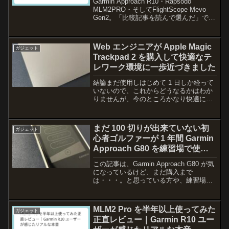
Garmin Approach R10・Rapsodo
MLM2PRO・そしてFlightScope Mevo
Gen2。「比較記事を読んで選んだ」では
なく、実際に使って乗り換えてきた経験
をもとにしたレビューです。詳細なスペ
ックや計測項目は...
Web エンジニアが Apple Magic
ガジェット
Trackpad 2 を購入して快適なテ
レワーク環境に一歩近づきました
結論まだ使用しはじめて 1 日しか経って
いないので、これからどうなるかはわか
りませんが、今のところかなり快適にな
りました！とはいえ、Macbook Pro に
元々付いているトラックバッド部分が別
売りになっているだけのようなものなの
まだ 100 切りが出来ていない初
ガジェット
で、特に新...
心者ゴルファーが 1 年間 Garmin
Approach G80 を練習場で使っ
てみたのでレビューしてみた
この記事は、Garmin Approach G80 が気
になっているけど、まだ購入まで
は・・・。と思っている方や、練習場の
練習をもっと楽しくしたいと思っている
方が、買いたいと思えるポイントをお伝
えできればと思います。この記事では、
MLM2 Pro を半年以上使ってみた
ガジェット
主に練習場...
正直レビュー｜Garmin R10 ユー