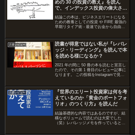
めの 30 の投資の教え』を読ん
で、インデックス投資の偉大さを
知りました
結論この本は、ビジネスエリートになる
ための教養としての投資 や FIRE 最強の
早期リタイア術 - 最速でお金から自由に
なれる究極メソッド と似ている部分とそ
うでない部分があり、他の投資本と比較
することが出来たので、割と楽しかった
読書が得意ではない私が『レバレ
読書レビュー
です。今ま...
ッジ・リーディング』を読んで本
を読める様になるか？
2021 年の間に 50 冊の本を読むと宣言し
たので、その第 1 冊目のレビュー記事に
なります。 この投稿をInstagramで見る
gayagaya(@to_the_fire)がシェアした投
稿 結論本の読み方の雰囲気が掴めるの
と、久々に本...
『世界のエリート投資家は何を考
読書レビュー
えているのか「黄金のポートフォ
リオ」のつくり方』を読んだ
結論基礎的な内容ではあるのですが、結
構なボリュームで読むのは大変でした
（笑）レバレッジメモを作っているとき
にも思ったのですが、今の自分にとって
重要な部分とそうでない部分をきちんと