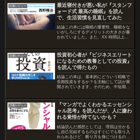
分けれていないと感じたので、もう少し
最近寝付きが悪い私が『スタンフ
読書レビュー
勉強したら読み返してみたい...
ォード式 最高の睡眠』を読ん
で、生活習慣を見直してみた
結論この本には睡眠の重要性、睡眠をな
いがしろにするデメリットの大きさが書
かれていました。また、XX 時間以上寝
た方が良いといった理想は書きつつ、現
実的には難しいのでこういった方法を取
ることで、それなりの効果を得れますと
投資初心者が『ビジネスエリート
読書レビュー
いった次善の策がきちん...
になるための教養としての投資』
を読んで得たもの
結論この本は、基本的にどういう戦略で
長期投資をするか？を主軸にして話が展
開されていきます。そのため、中短期的
に資産形成を考えている方にはオススメ
できません。また、長期であってもイン
デックス投資中心で、個別株に投資する
『マンガでよくわかるエッセンシ
読書レビュー
気がないのであれば、この...
ャル思考』を読んだが、人に嫌わ
れる覚悟が持てないかも？
結論読んだ感想としては、理屈は分かる
し自己完結するものはすぐにでも取り入
れられるけど、断り方を身につけるのが