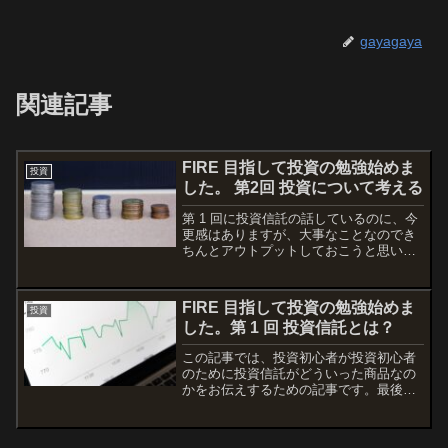
gayagaya
関連記事
FIRE 目指して投資の勉強始めま
投資
した。 第2回 投資について考える
第 1 回に投資信託の話しているのに、今
更感はありますが、大事なことなのでき
ちんとアウトプットしておこうと思い、
この記事を書いています。この記事は投
資初心者の私がどこから情報を仕入れ、
自分のなりたい状態を加味しつつ、どう
FIRE 目指して投資の勉強始めま
投資
いう投資をしていこう...
した。第 1 回 投資信託とは？
この記事では、投資初心者が投資初心者
のために投資信託がどういった商品なの
かをお伝えするための記事です。最後ま
でお読み頂くと、投資信託がどういう仕
組みの商品なのかの概要をつかめると思
いますので、ぜひ最後まで読んで頂けれ