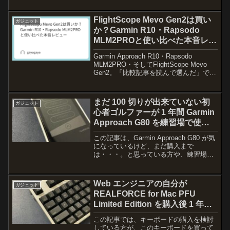
元々付いているトラックバッド部分が別
売りになっているだけのようなものなの
FlightScope Mevo Gen2は買い
ガジェット
で、特に新...
か？Garmin R10・Rapsodo
MLM2PROと使い比べた本音レビ
ュー
Garmin Approach R10・Rapsodo
MLM2PRO・そしてFlightScope Mevo
Gen2。「比較記事を読んで選んだ」では
なく、実際に使って乗り換えてきた経験
をもとにしたレビューです。詳細なスペ
ックや計測項目は...
まだ 100 切りが出来ていない初
ガジェット
心者ゴルファーが 1 年間 Garmin
Approach G80 を練習場で使っ
てみたのでレビューしてみた
この記事は、Garmin Approach G80 が気
になっているけど、まだ購入まで
は・・・。と思っている方や、練習場の
練習をもっと楽しくしたいと思っている
方が、買いたいと思えるポイントをお伝
えできればと思います。この記事では、
Web エンジニアの自分が
ガジェット
主に練習場...
REALFORCE for Mac PFU
Limited Edition を購入後 1 年間
使ってみたのでレビューしてみた
この記事では、キーボードの購入を検討
している方が、このキーボードを買って