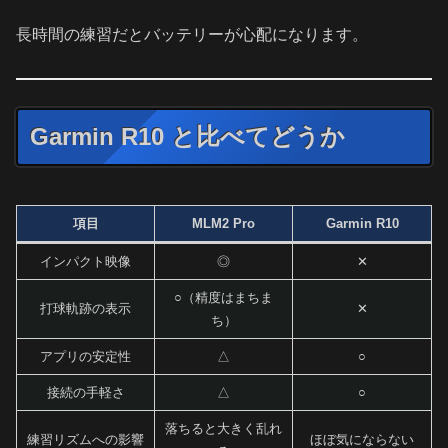
長時間の練習だとバッテリーが心配になります。
Garmin R10 と比べてどうか
項目
MLM2 Pro
Garmin R10
インパクト映像
◎
✕
○（精度はまちま
打球軌跡の表示
✕
ち）
アプリの安定性
△
○
接続の手軽さ
△
○
落ちると大きく乱れ
練習リズムへの影響
ほぼ気にならない